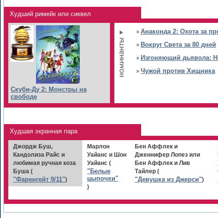
Худший римейк или сиквел
Анаконда 2: Охота за п
»
Вокруг Света за 80 дней
»
Изгоняющий дьявола: Н
»
Чужой против Хищника
»
Скуби-Ду 2: Монстры на
свободе
Худшая экранная пара
Джордж Буш,
Марлон
Бен Аффлек и
Кандолиза Райс и
Уайанс и Шон
Дженнифер Лопез или
любимая ручная коза
Уайанс (
Бен Аффлек и Лив
"Белые
Буша (
Тайлер (
цыпочки"
"Фаренгейт 9/11"
"Девушка из Джерси"
)
)
)