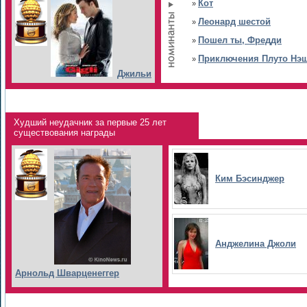
Кот
»
Леонард шестой
»
Пошел ты, Фредди
»
Приключения Плуто Нэ
»
Джильи
Худший неудачник за первые 25 лет
существования награды
Ким Бэсинджер
Анджелина Джоли
Арнольд Шварценеггер