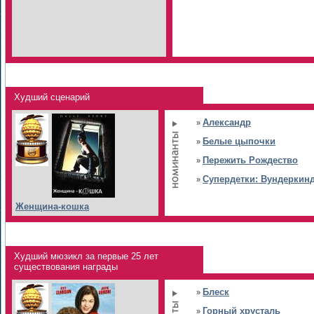
Худший сценарий
Александр
»
Белые цыпочки
»
Пережить Рождество
»
Супердетки: Вундеркин
»
Женщина-кошка
Худший мюзикл за первые 25 лет
существования награды
Блеск
»
Горный хрусталь
»