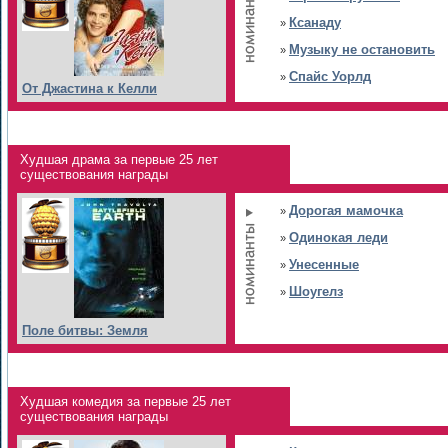
Ксанаду
»
Музыку не остановить
»
Спайс Уорлд
»
От Джастина к Келли
Худшая драма за первые 25 лет
существования награды
Дорогая мамочка
»
Одинокая леди
»
Унесенные
»
Шоугелз
»
Поле битвы: Земля
Худшая комедия за первые 25 лет
существования награды