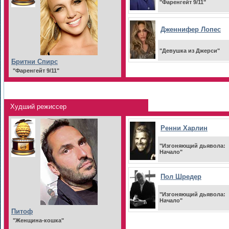
"Фаренгейт 9/11"
Дженнифер Лопес
"Девушка из Джерси"
Бритни Спирс
"Фаренгейт 9/11"
Худший режиссер
Ренни Харлин
"Изгоняющий дьявола:
Начало"
Пол Шредер
"Изгоняющий дьявола:
Начало"
Питоф
"Женщина-кошка"