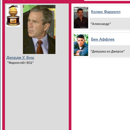
Колин Фаррелл
"Александр"
Бен Аффлек
"Девушка из Джерси"
Джордж У. Буш
"Фаренгейт 9/11"