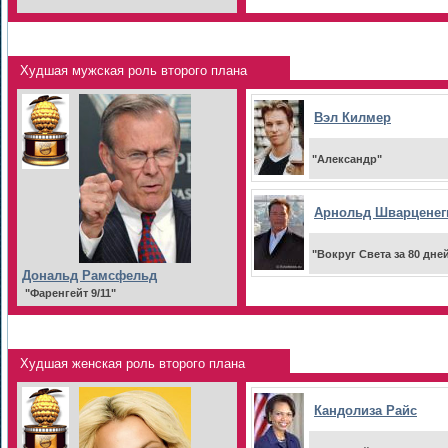
Худшая мужская роль второго плана
Вэл Килмер
"Александр"
Арнольд Шварценег
"Вокруг Света за 80 дне
Дональд Рамсфельд
"Фаренгейт 9/11"
Худшая женская роль второго плана
Кандолиза Райс