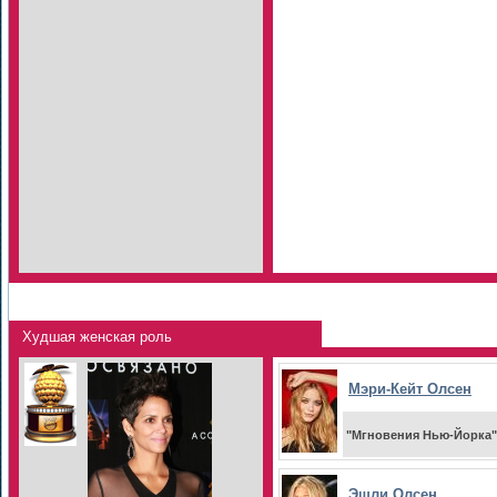
Худшая женская роль
Мэри-Кейт Олсен
"Мгновения Нью-Йорка"
Эшли Олсен